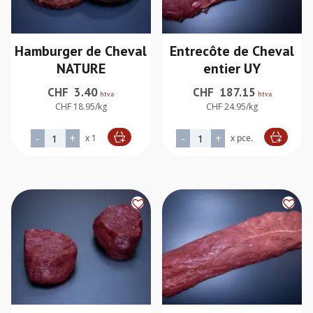
Hamburger de Cheval
Entrecôte de Cheval
NATURE
entier UY
CHF
3.40
CHF
187.15
htva
htva
CHF 18.95/kg
CHF 24.95/kg
quantité de Hamburger de Cheval NATURE
quantité de Entrecôte de C
-
+
-
+
x 1
x pce.
Alternative:
Alternative: