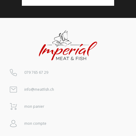
079 765 67 29
info@meatfish.ch
mon panier
mon compte