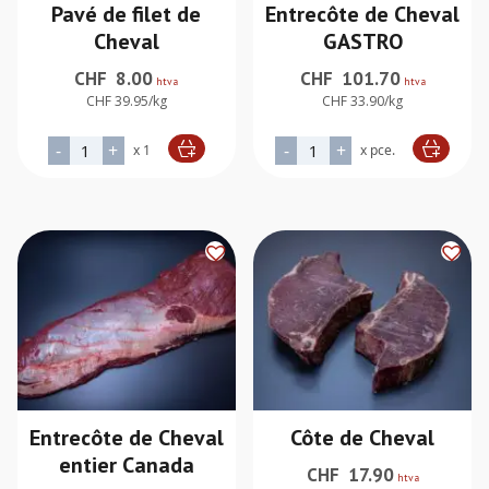
Pavé de filet de
Entrecôte de Cheval
Cheval
GASTRO
CHF
8.00
CHF
101.70
htva
htva
CHF 39.95/kg
CHF 33.90/kg
quantité de Pavé de filet de Cheval
quantité de Entrecôte de 
-
+
-
+
x 1
x pce.
Alternative:
Alternative:
Entrecôte de Cheval
Côte de Cheval
entier Canada
CHF
17.90
htva