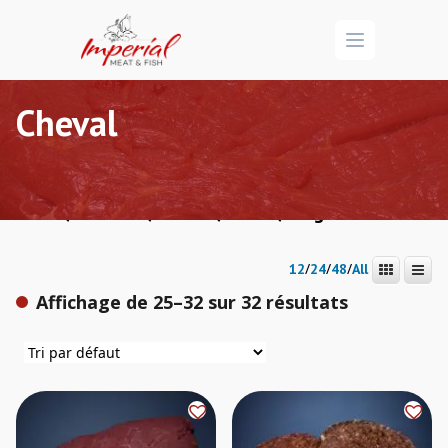
Open menu
Cheval
/
/
/
/ Page 3
Accueil
Boucherie
Viandes
Cheval
/
/
/
12
24
48
All
Affichage de 25–32 sur 32 résultats