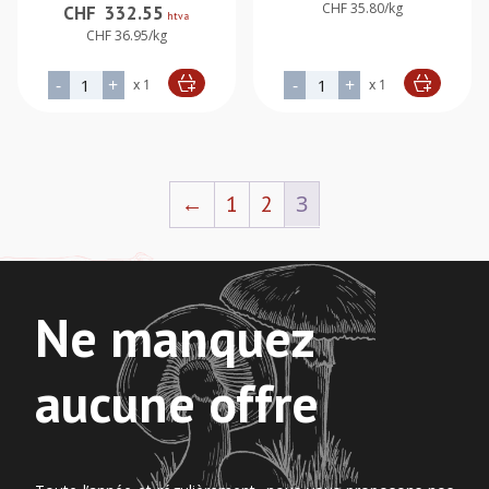
CHF 35.80/kg
CHF
332.55
htva
CHF 36.95/kg
quantité de Entrecôte de Cheval entier Canada
quantité de Côte de Cheva
-
+
-
+
x 1
x 1
Alternative:
Alternative:
3
←
1
2
Ne manquez
aucune offre