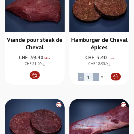
Viande pour steak de
Hamburger de Cheval
Cheval
épices
CHF
39.40
CHF
3.40
htva
htva
CHF 21.9/kg
CHF 18.95/kg
quantité de Hamburger de
-
+
x 1
Alternative: