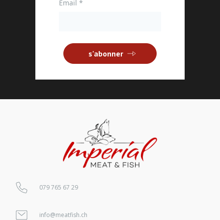
Email
*
s'abonner
079 765 67 29
info@meatfish.ch