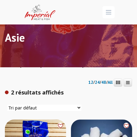
Open menu
Asie
/
/
/ Asie
Accueil
Marché
Saveurs du Monde
/
/
/
12
24
48
All
2 résultats affichés