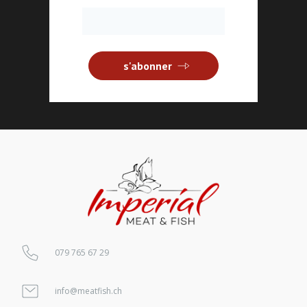
s'abonner
079 765 67 29
info@meatfish.ch