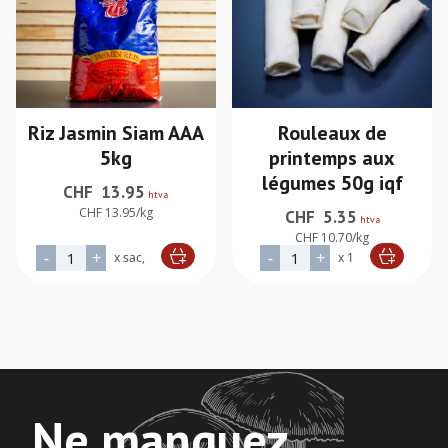
Riz Jasmin Siam AAA
Rouleaux de
5kg
printemps aux
légumes 50g iqf
CHF
13.95
htva
CHF 13.95/kg
CHF
5.35
htva
CHF 10.70/kg
quantité de Riz Jasmin Siam AAA 5kg
quantité de Rouleaux de 
-
+
-
+
x sac,
x 1
Alternative:
Alternative:
Ne manquez