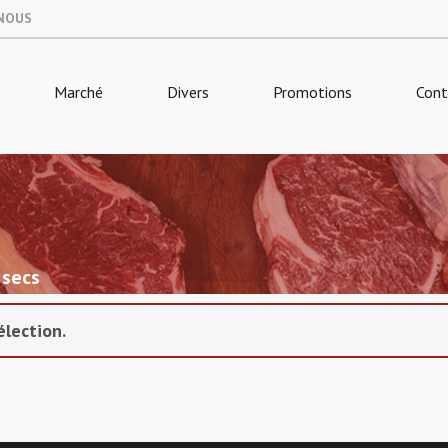
NOUS
Marché
Divers
Promotions
Cont
 secs
élection.