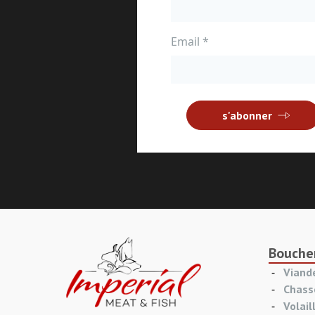
Email
*
s'abonner
Bouche
Viand
Chass
Volail