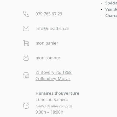
Spécia
Viande
079 765 67 29
Charc
info@meatfish.ch
mon panier
mon compte
ZI Bovéry 26, 1868
Collombey-Muraz
Horaires d'ouverture
Lundi au Samedi
(veilles de fêtes compris)
9:00h – 18:00h