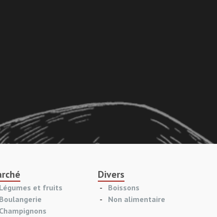
rché
Divers
Légumes et fruits
Boissons
Boulangerie
Non alimentaire
Champignons