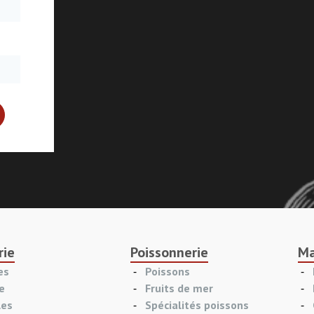
rie
Poissonnerie
Ma
es
Poissons
e
Fruits de mer
les
Spécialités poissons