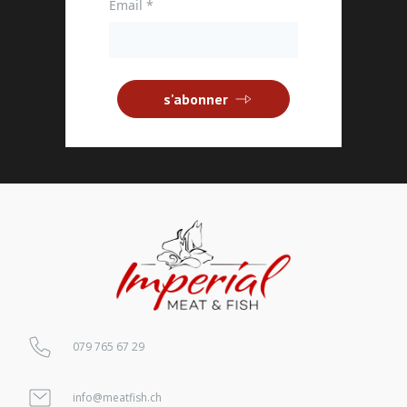
Email
*
s'abonner
079 765 67 29
info@meatfish.ch