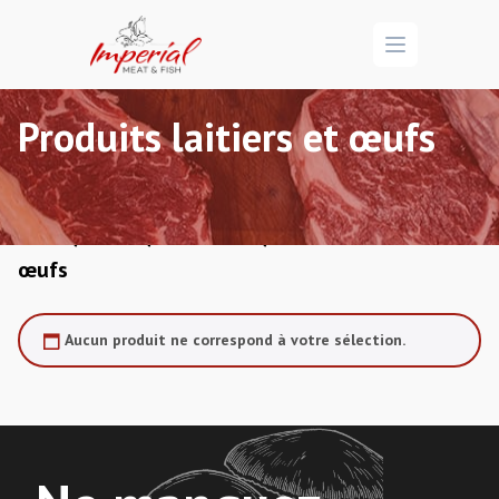
Open menu
Produits laitiers et œufs
/
/
/ Produits laitiers et
Accueil
Marché
Alimentation
œufs
Aucun produit ne correspond à votre sélection.