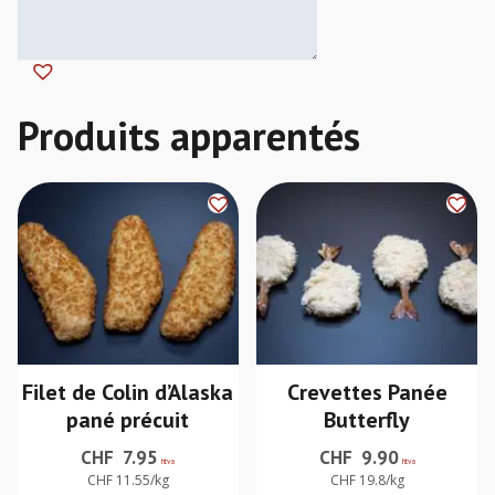
Filet de Colin d’Alaska
Crevettes Panée
pané précuit
Butterfly
CHF
7.95
CHF
9.90
htva
htva
CHF 11.55/kg
CHF 19.8/kg