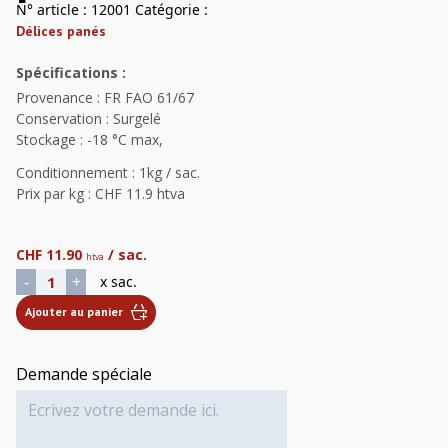
N° article :
12001
Catégorie :
Délices panés
Spécifications :
Provenance : FR FAO 61/67
Conservation : Surgelé
Stockage : -18 °C max,
Conditionnement : 1kg / sac.
Prix par kg : CHF 11.9 htva
CHF
11.90
/ sac.
htva
quantité de Bâtonnets poisson pané précuit
-
+
x sac.
Ajouter au panier
Demande spéciale
Alternative: