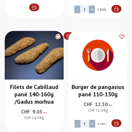
quantité de Crevettes Pané
-
+
x pak,
Alternative:
Filets de Cabillaud
Burger de pangasius
pané 140-160g
pané 110-130g
/Gadus morhua
CHF
12.30
htva
CHF 12.3/kg
CHF
9.05
htva
CHF 14.7/kg
quantité de Burger de pan
-
+
x sac.
Alternative: