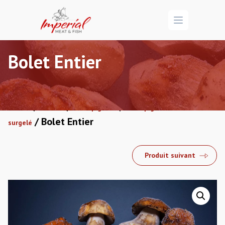
Open menu
Bolet Entier
/
/
/
Accueil
Marché
Champignons
Champignons
/ Bolet Entier
surgelé
Produit suivant