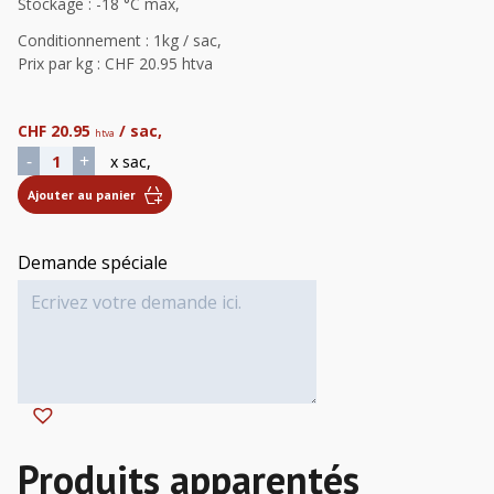
Stockage : -18 °C max,
Conditionnement : 1kg / sac,
Prix par kg : CHF 20.95 htva
CHF
20.95
/ sac,
htva
quantité de Bolet Entier
-
+
x sac,
Ajouter au panier
Demande spéciale
Alternative: