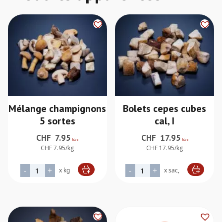
Mélange champignons
Bolets cepes cubes
5 sortes
cal, I
CHF
7.95
CHF
17.95
htva
htva
CHF 7.95/kg
CHF 17.95/kg
quantité de Mélange champignons 5 sortes
quantité de Bolets cepes cu
-
+
-
+
x kg
x sac,
Alternative:
Alternative: