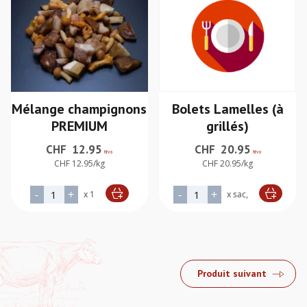
Mélange champignons
Bolets Lamelles (à
PREMIUM
grillés)
CHF
12.95
CHF
20.95
htva
htva
CHF 12.95/kg
CHF 20.95/kg
quantité de Mélange champignons PREMIUM
quantité de Bolets Lamelles 
-
+
-
+
x 1
x sac,
Alternative:
Alternative:
Produit suivant