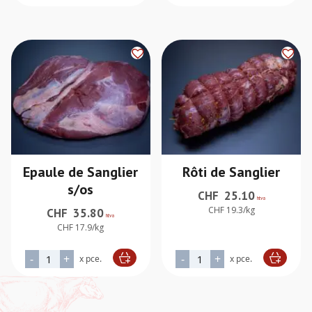
Epaule de Sanglier
Rôti de Sanglier
s/os
CHF
25.10
htva
CHF 19.3/kg
CHF
35.80
htva
CHF 17.9/kg
quantité de Epaule de Sanglier s/os
quantité de Rôti de Sanglie
-
+
-
+
x pce.
x pce.
Alternative:
Alternative: