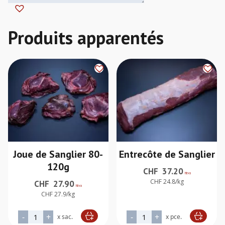
Joue de Sanglier 80-
Entrecôte de Sanglier
120g
CHF
37.20
htva
CHF 24.8/kg
CHF
27.90
htva
CHF 27.9/kg
quantité de Joue de Sanglier 80-120g
quantité de Entrecôte de Sa
-
+
-
+
x sac.
x pce.
Alternative:
Alternative: