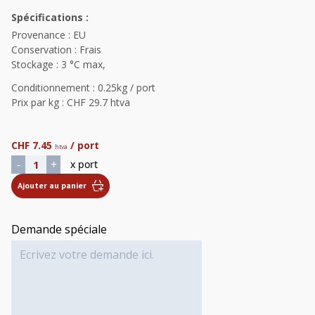
Spécifications :
Provenance : EU
Conservation : Frais
Stockage : 3 °C max,
Conditionnement : 0.25kg / port
Prix par kg : CHF 29.7 htva
CHF
7.45
/ port
htva
quantité de Bourguignonne de Sanglier
-
+
x port
Ajouter au panier
Demande spéciale
Alternative: