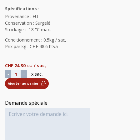
Spécifications :
Provenance : EU
Conservation : Surgelé
Stockage : -18 °C max,
Conditionnement : 0.5kg / sac,
Prix par kg : CHF 48.6 htva
CHF
24.30
/ sac,
htva
quantité de Filet mignon de Chevreuil
-
+
x sac,
Ajouter au panier
Demande spéciale
Alternative: