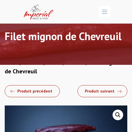
Open menu
Filet mignon de Chevreuil
/
/
/
/ Filet mignon
Accueil
Boucherie
Chasse
Chevreuil
de Chevreuil
Produit précédent
Produit suivant