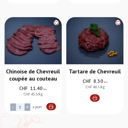
Chinoise de Chevreuil
Tartare de Chevreuil
coupée au couteau
CHF
8.30
htva
CHF 46.1/kg
CHF
11.40
htva
CHF 45.5/kg
quantité de Chinoise de Chevreuil coupée au couteau
-
+
x port
Alternative: