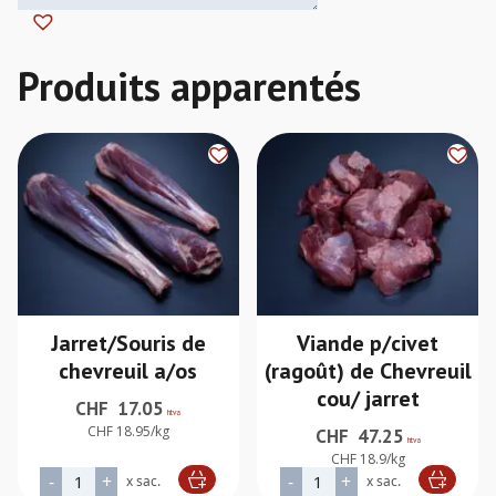
Jarret/Souris de
Viande p/civet
chevreuil a/os
(ragoût) de Chevreuil
cou/ jarret
CHF
17.05
htva
CHF 18.95/kg
CHF
47.25
htva
CHF 18.9/kg
quantité de Jarret/Souris de chevreuil a/os
quantité de Viande p/civet 
-
+
-
+
x sac.
x sac.
Alternative:
Alternative: