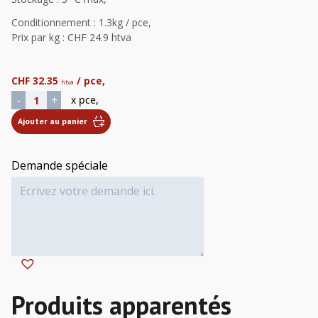
Conditionnement : 1.3kg / pce,
Prix par kg : CHF 24.9 htva
CHF
32.35
/ pce,
htva
quantité de Terrine Forestière
-
+
x pce,
Ajouter au panier
Demande spéciale
Alternative: