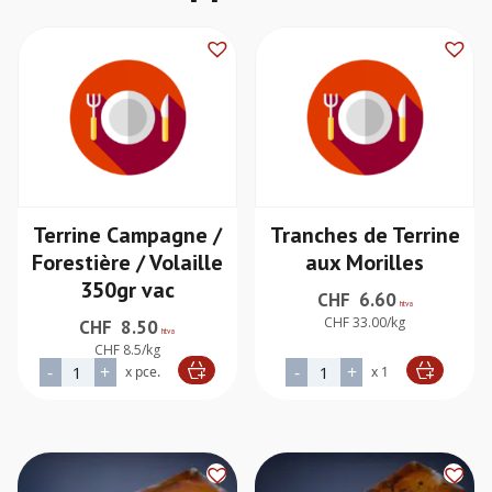
Terrine Campagne /
Tranches de Terrine
Forestière / Volaille
aux Morilles
350gr vac
CHF
6.60
htva
CHF 33.00/kg
CHF
8.50
htva
CHF 8.5/kg
quantité de Terrine Campagne / Forestière / Volaille 350gr v
quantité de Tranches de T
-
+
-
+
x pce.
x 1
Alternative:
Alternative: