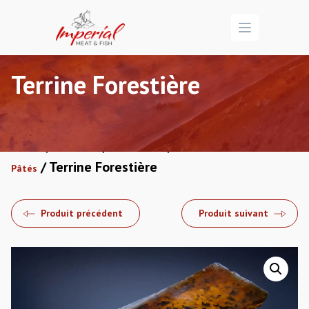
Open menu
Terrine Forestière
/
/
/
Accueil
Boucherie
Charcuterie
Terrines &
/ Terrine Forestière
Pâtés
Produit précédent
Produit suivant