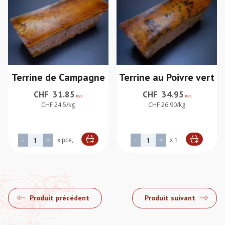
Terrine de Campagne
Terrine au Poivre vert
CHF
31.85
CHF
34.95
htva
htva
CHF 24.5/kg
CHF 26.90/kg
quantité de Terrine de Campagne
quantité de Terrine au Poi
-
+
-
+
x pce,
x 1
Alternative:
Alternative:
Produit précédent
Produit suivant