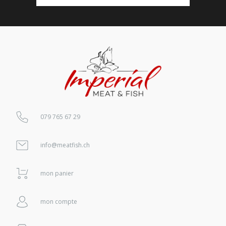
079 765 67 29
info@meatfish.ch
mon panier
mon compte