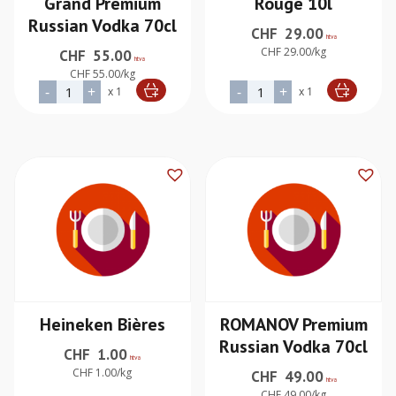
Grand Premium
Rouge 10l
Russian Vodka 70cl
CHF
29.00
htva
CHF 29.00/kg
CHF
55.00
htva
CHF 55.00/kg
quantité de Legend of Kremlin Grand Premium Russian Vod
quantité de Montagne Bell
-
+
-
+
x 1
x 1
Alternative:
Alternative:
Heineken Bières
ROMANOV Premium
Russian Vodka 70cl
CHF
1.00
htva
CHF 1.00/kg
CHF
49.00
htva
CHF 49.00/kg