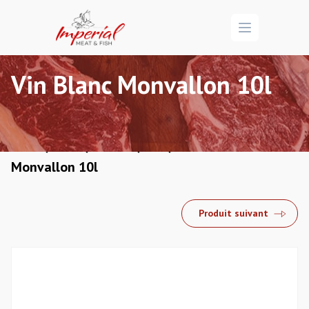
Open menu
Vin Blanc Monvallon 10l
/
/
/
/ Vin Blanc
Accueil
Divers
Boissons
Vins
Monvallon 10l
Produit suivant