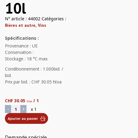
10l
N° article :
44002
Catégories :
,
Bières et autre
Vins
Spécifications :
Provenance : UE
Conservation :
Stockage : 18 °C max.
Conditionnement : 1.000bid. /
bid.
Prix par bid. : CHF 30.05 htva
CHF
30.05
/ 1
htva
quantité de Vin Blanc Monvallon 10l
-
+
x 1
Ajouter au panier
Demande spéciale