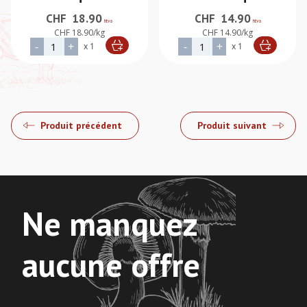
CHF
18.90
CHF
14.90
htva
htva
CHF 18.90/kg
CHF 14.90/kg
quantité de BT PD 31/40, Queue décortiquée déveinée iqf
quantité de BT HOSO 21/30
-
+
-
+
x 1
x 1
Alternative:
Alternative:
Produit précédent
Produit suivant
Ne manquez
aucune offre