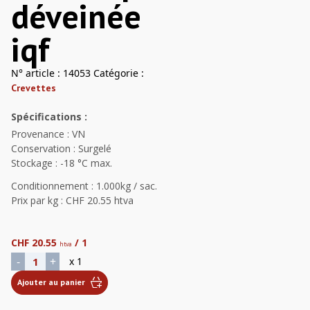
déveinée
iqf
N° article :
14053
Catégorie :
Crevettes
Spécifications :
Provenance : VN
Conservation : Surgelé
Stockage : -18 °C max.
Conditionnement : 1.000kg / sac.
Prix par kg : CHF 20.55 htva
CHF
20.55
/ 1
htva
quantité de VN PD 21/25, Queue décortiquée déveinée iqf
-
+
x 1
Ajouter au panier