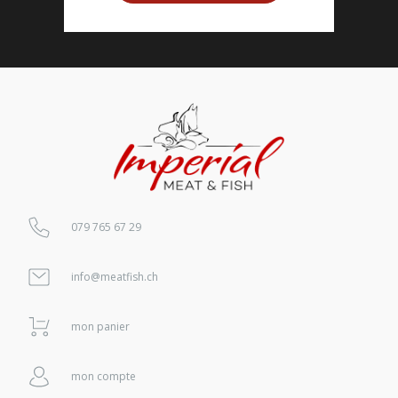
079 765 67 29
info@meatfish.ch
mon panier
mon compte