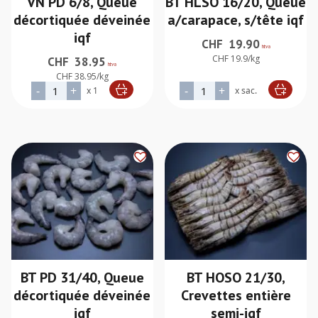
VN PD 6/8, Queue
BT HLSO 16/20, Queue
décortiquée déveinée
a/carapace, s/tête iqf
iqf
CHF
19.90
htva
CHF 19.9/kg
CHF
38.95
htva
CHF 38.95/kg
quantité de VN PD 6/8, Queue décortiquée déveinée iqf
quantité de BT HLSO 16/20,
-
+
-
+
x 1
x sac.
Alternative:
Alternative:
BT PD 31/40, Queue
BT HOSO 21/30,
décortiquée déveinée
Crevettes entière
iqf
semi-iqf